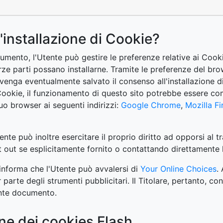
'installazione di Cookie?
mento, l'Utente può gestire le preferenze relative ai Cooki
e parti possano installarne. Tramite le preferenze del brow
ui venga eventualmente salvato il consenso all'installazione 
i Cookie, il funzionamento di questo sito potrebbe essere 
uo browser ai seguenti indirizzi:
Google Chrome
,
Mozilla Fi
Utente può inoltre esercitare il proprio diritto ad opporsi a
opt out se esplicitamente fornito o contattando direttamente 
informa che l'Utente può avvalersi di
Your Online Choices
.
rte degli strumenti pubblicitari. Il Titolare, pertanto, consi
ente documento.
one dei cookies Flash