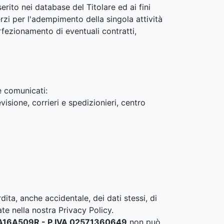
erito nei database del Titolare ed ai fini
rzi per l'adempimento della singola attività
rfezionamento di eventuali contratti,
re comunicati:
visione, corrieri e spedizionieri, centro
ita, anche accidentale, dei dati stessi, di
te nella nostra Privacy Policy.
L82A16A509R - P.IVA 02571360649
non può