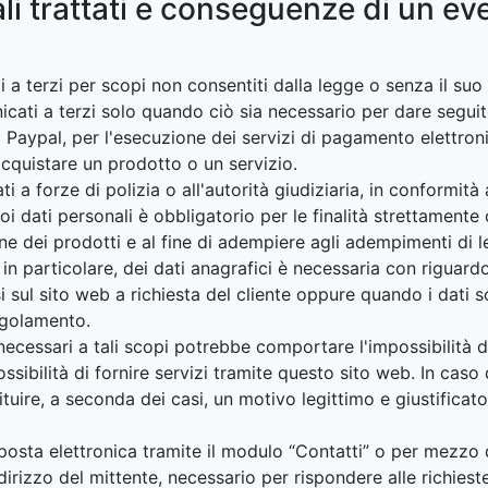
ali trattati e conseguenze di un e
i a terzi per scopi non consentiti dalla legge o senza il su
icati a terzi solo quando ciò sia necessario per dare segui
Paypal, per l'esecuzione dei servizi di pagamento elettron
 acquistare un prodotto o un servizio.
i a forze di polizia o all'autorità giudiziaria, in conformità
uoi dati personali è obbligatorio per le finalità strettamente 
ne dei prodotti e al fine di adempiere agli adempimenti di l
in particolare, dei dati anagrafici è necessaria con riguard
 resi sul sito web a richiesta del cliente oppure quando i dat
egolamento.
necessari a tali scopi potrebbe comportare l'impossibilità di
sibilità di fornire servizi tramite questo sito web. In caso d
uire, a seconda dei casi, un motivo legittimo e giustificato
i posta elettronica tramite il modulo “Contatti” o per mezzo d
rizzo del mittente, necessario per rispondere alle richieste