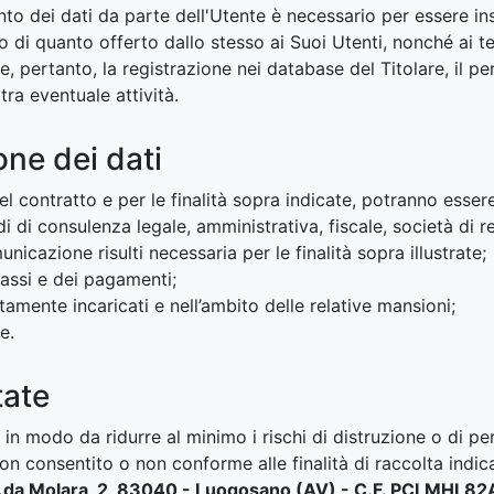
ento dei dati da parte dell'Utente è necessario per essere ins
o di quanto offerto dallo stesso ai Suoi Utenti, nonché ai te
, pertanto, la registrazione nei database del Titolare, il pe
tra eventuale attività.
ne dei dati
 del contratto e per le finalità sopra indicate, potranno esse
di di consulenza legale, amministrativa, fiscale, società di re
unicazione risulti necessaria per le finalità sopra illustrate;
ncassi e dei pagamenti;
tamente incaricati e nell’ambito delle relative mansioni;
e.
tate
n modo da ridurre al minimo i rischi di distruzione o di perd
 consentito o non conforme alle finalità di raccolta indica
- C.da Molara, 2, 83040 - Luogosano (AV) - C.F. PCLMH