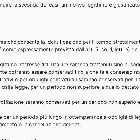
uire, a seconda dei casi, un motivo legittimo e giustificato
rma che consenta la identificazione per il tempo strettamente
ì come espressamente previsto dall'art. 5, co. 1, lett. e) de
l legittimo interesse del Titolare saranno trattenuti sino al so
Utente potranno essere conservati fino a che tale consenso 
istrativi o per obblighi contrattuali saranno conservati per 
 dalla legge, per un periodo non superiore a quello dettato
e profilazione saranno conservati per un periodo non superior
e per un periodo più lungo in ottemperanza a obblighi di le
amento o la cancellazione dei dati.