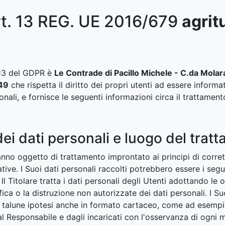
rt. 13 REG. UE 2016/679
agrit
t. 13 del GDPR è
Le Contrade di Pacillo Michele - C.da Molar
49
che rispetta il diritto dei propri utenti ad essere informat
nali, e fornisce le seguenti informazioni circa il trattamento
ei dati personali e luogo del trat
aranno oggetto di trattamento improntato ai principi di corret
ative. I Suoi dati personali raccolti potrebbero essere i s
 Il Titolare tratta i dati personali degli Utenti adottando l
ica o la distruzione non autorizzate dei dati personali. I Suo
n talune ipotesi anche in formato cartaceo, come ad esempio
dal Responsabile e dagli incaricati con l'osservanza di ogni 