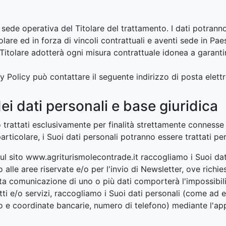
a sede operativa del Titolare del trattamento. I dati potrann
olare ed in forza di vincoli contrattuali e aventi sede in Pa
il Titolare adotterà ogni misura contrattuale idonea a garant
acy Policy può contattare il seguente indirizzo di posta elet
ei dati personali e base giuridica
 trattati esclusivamente per finalità strettamente connesse al
articolare, i Suoi dati personali potranno essere trattati per 
 sul sito www.agriturismolecontrade.it raccogliamo i Suoi dat
so alle aree riservate e/o per l'invio di Newsletter, ove rich
 comunicazione di uno o più dati comporterà l'impossibilità 
tti e/o servizi, raccogliamo i Suoi dati personali (come ad e
ito e coordinate bancarie, numero di telefono) mediante l'ap