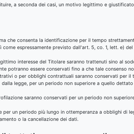
uire, a seconda dei casi, un motivo legittimo e giustificato
rma che consenta la identificazione per il tempo strettamente
ì come espressamente previsto dall'art. 5, co. 1, lett. e) de
l legittimo interesse del Titolare saranno trattenuti sino al so
Utente potranno essere conservati fino a che tale consenso 
istrativi o per obblighi contrattuali saranno conservati per 
 dalla legge, per un periodo non superiore a quello dettato
e profilazione saranno conservati per un periodo non superior
e per un periodo più lungo in ottemperanza a obblighi di le
amento o la cancellazione dei dati.