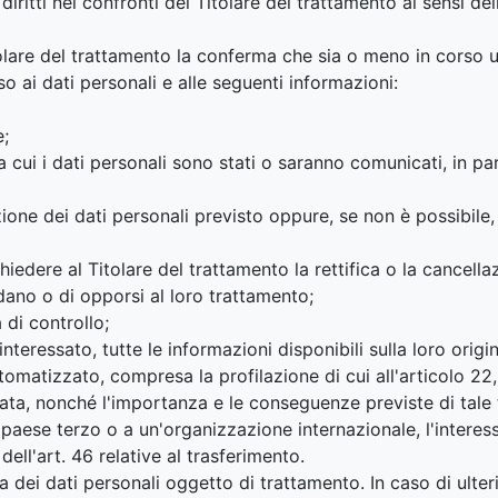
diritti nei confronti del Titolare del trattamento ai sensi d
Titolare del trattamento la conferma che sia o meno in corso 
so ai dati personali e alle seguenti informazioni:
e;
 a cui i dati personali sono stati o saranno comunicati, in par
one dei dati personali previsto oppure, se non è possibile, i 
 chiedere al Titolare del trattamento la rettifica o la cancell
dano o di opporsi al loro trattamento;
 di controllo;
interessato, tutte le informazioni disponibili sulla loro origin
omatizzato, compresa la profilazione di cui all'articolo 22, p
zzata, nonché l'importanza e le conseguenze previste di tale 
n paese terzo o a un'organizzazione internazionale, l'interess
dell'art. 46 relative al trasferimento.
 dei dati personali oggetto di trattamento. In caso di ulterio