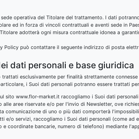
a sede operativa del Titolare del trattamento. I dati potrann
olare ed in forza di vincoli contrattuali e aventi sede in Pa
il Titolare adotterà ogni misura contrattuale idonea a garant
cy Policy può contattare il seguente indirizzo di posta elett
ei dati personali e base giuridica
 trattati esclusivamente per finalità strettamente connesse al
articolare, i Suoi dati personali potranno essere trattati per 
 sul sito www.flor-market.it raccogliamo i Suoi dati personal
so alle aree riservate e/o per l'invio di Newsletter, ove rich
 comunicazione di uno o più dati comporterà l'impossibilità 
tti e/o servizi, raccogliamo i Suoi dati personali (come ad e
ito e coordinate bancarie, numero di telefono) mediante l'ap