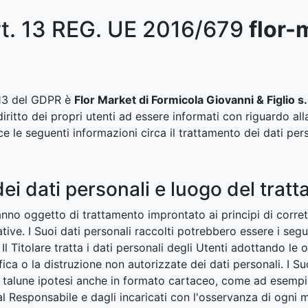
rt. 13 REG. UE 2016/679
flor-
t. 13 del GDPR è
Flor Market di Formicola Giovanni & Figlio s
diritto dei propri utenti ad essere informati con riguardo all
e le seguenti informazioni circa il trattamento dei dati perso
ei dati personali e luogo del trat
aranno oggetto di trattamento improntato ai principi di corret
ative. I Suoi dati personali raccolti potrebbero essere i s
 Il Titolare tratta i dati personali degli Utenti adottando l
ica o la distruzione non autorizzate dei dati personali. I Suo
n talune ipotesi anche in formato cartaceo, come ad esempio
dal Responsabile e dagli incaricati con l'osservanza di ogni 