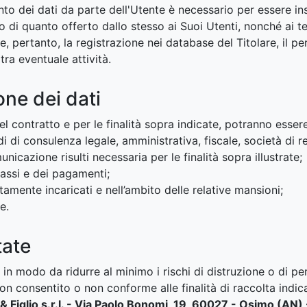
ento dei dati da parte dell'Utente è necessario per essere ins
o di quanto offerto dallo stesso ai Suoi Utenti, nonché ai te
, pertanto, la registrazione nei database del Titolare, il pe
tra eventuale attività.
ne dei dati
 del contratto e per le finalità sopra indicate, potranno esse
di di consulenza legale, amministrativa, fiscale, società di re
unicazione risulti necessaria per le finalità sopra illustrate;
ncassi e dei pagamenti;
tamente incaricati e nell’ambito delle relative mansioni;
e.
tate
n modo da ridurre al minimo i rischi di distruzione o di perd
 consentito o non conforme alle finalità di raccolta indica
 & Figlio s.r.l. - Via Paolo Bonomi, 19, 60027 - Osimo (A