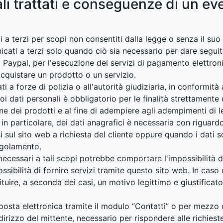
ali trattati e conseguenze di un e
i a terzi per scopi non consentiti dalla legge o senza il su
icati a terzi solo quando ciò sia necessario per dare segui
Paypal, per l'esecuzione dei servizi di pagamento elettron
 acquistare un prodotto o un servizio.
i a forze di polizia o all'autorità giudiziaria, in conformità
uoi dati personali è obbligatorio per le finalità strettamente 
ne dei prodotti e al fine di adempiere agli adempimenti di l
in particolare, dei dati anagrafici è necessaria con riguard
 resi sul sito web a richiesta del cliente oppure quando i dat
egolamento.
necessari a tali scopi potrebbe comportare l'impossibilità di
sibilità di fornire servizi tramite questo sito web. In caso d
uire, a seconda dei casi, un motivo legittimo e giustificato
i posta elettronica tramite il modulo “Contatti” o per mezzo d
rizzo del mittente, necessario per rispondere alle richieste