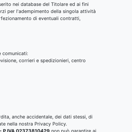
erito nei database del Titolare ed ai fini
rzi per l'adempimento della singola attività
rfezionamento di eventuali contratti,
re comunicati:
visione, corrieri e spedizionieri, centro
ita, anche accidentale, dei dati stessi, di
te nella nostra Privacy Policy.
N) - P.IVA 02373810429
non può garantire ai